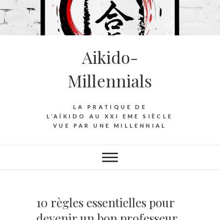
S
k
i
p
Aikido-
t
o
Millennials
c
o
n
LA PRATIQUE DE
t
L’AÏKIDO AU XXI EME SIÈCLE
VUE PAR UNE MILLENNIAL
e
n
t
10 règles essentielles pour
devenir un bon professeur