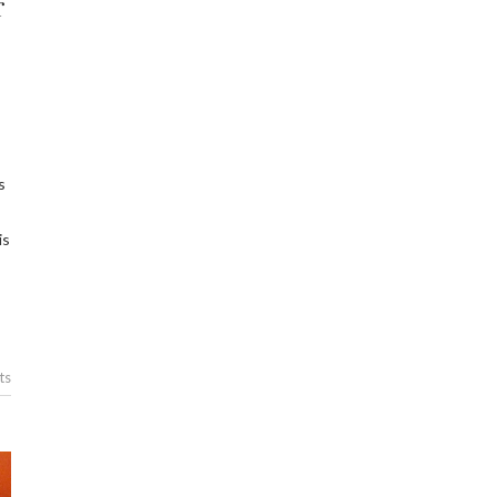
r
s
is
ts