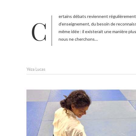
Certains débats reviennent régulièrement en Aïkido. On y parle des grades, de la professionnalisation, des diplômes
d’enseignement, du besoin de reconnaiss
même idée : il existerait une manière plu
nous ne cherchons…
Yéza Lucas