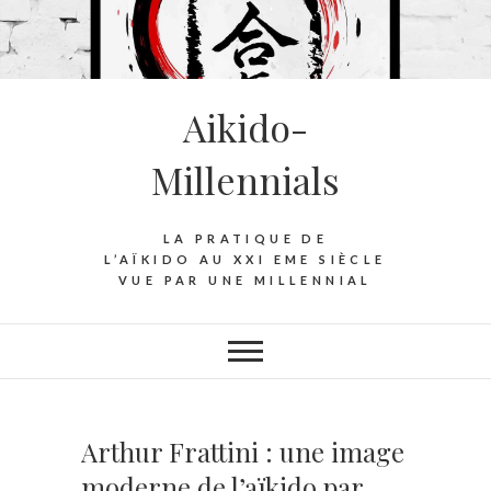
S
k
i
p
Aikido-
t
o
Millennials
c
o
n
LA PRATIQUE DE
t
L’AÏKIDO AU XXI EME SIÈCLE
VUE PAR UNE MILLENNIAL
e
n
t
Arthur Frattini : une image
moderne de l’aïkido par