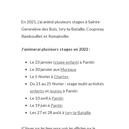
En 2021, j’ai animé plusieurs stages à Sainte-
Geneviève des Bois, Ivry-la-Bataille, Coupvray,
Rambouillet et Romainville.
J’animerai plusieurs stages en 2022 :
Le 23 janvier
(stage enfant)
à Pantin
Le 30 janvier aux
Mureaux
Le 5 février à
Chartes
Du 21 au 25 février : stage multi-activités
enfants
et
jeunes
à Pantin
Le 10 avril à
Pantin
Le 19 juin à
Pantin
Les 27 et 28 août à
Ivry-la-Bataille
(Cliquer sur les liens pour voir les affiches sur le