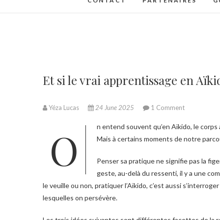
CONTACT
PARTENAIRES
G
Et si le vrai apprentissage en Aïki
Yéza Lucas
24 June 2025
1 Comment
On entend souvent qu’en Aïkido, le corps apprend par la répétition et que le ressenti prime. Et ce n’est pas faut !
Mais à certains moments de notre parcour
Penser sa pratique ne signifie pas la fige
geste, au-delà du ressenti,
il y a une co
le veuille ou non,
pratiquer l’Aïkido, c’est aussi s’interroger
lesquelles on persévère.
Les trois idées suivantes sont différentes facettes de la 