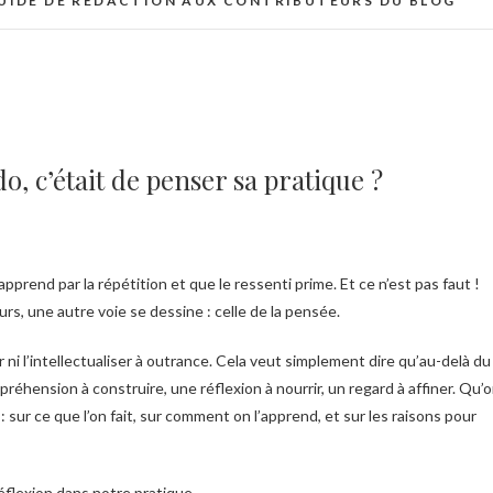
UIDE DE RÉDACTION AUX CONTRIBUTEURS DU BLOG
do, c’était de penser sa pratique ?
s, une autre voie se dessine : celle de la pensée.
r ni l’intellectualiser à outrance. Cela veut simplement dire qu’au-delà du
mpréhension à construire
, une réflexion à nourrir, un regard à affiner. Qu’
: sur ce que l’on fait, sur comment on l’apprend, et sur les raisons pour
réflexion dans notre pratique.