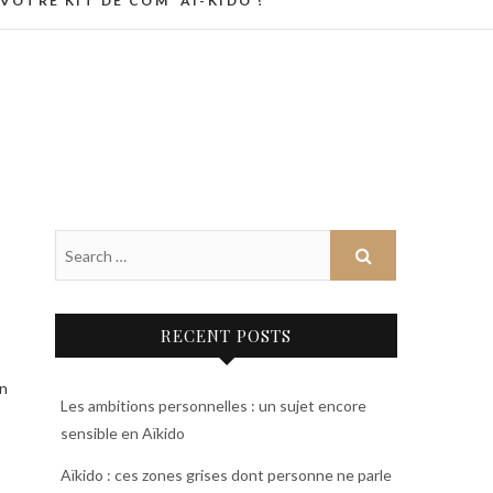
VOTRE KIT DE COM’ AI-KIDO !
RECENT POSTS
on
Les ambitions personnelles : un sujet encore
sensible en Aïkido
Aïkido : ces zones grises dont personne ne parle