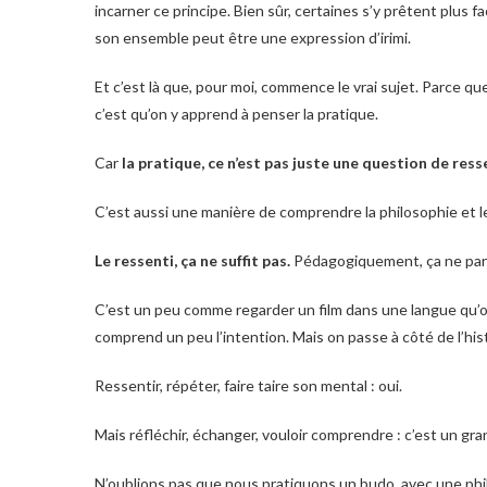
incarner ce principe. Bien sûr, certaines s’y prêtent plus fa
son ensemble peut être une expression d’irimi.
Et c’est là que, pour moi, commence le vrai sujet. Parce q
c’est qu’on y apprend à penser la pratique.
Car
la pratique, ce n’est pas juste une question de ress
C’est aussi une manière de comprendre la philosophie et le
Le ressenti, ça ne suffit pas.
Pédagogiquement, ça ne parle
C’est un peu comme regarder un film dans une langue qu’on
comprend un peu l’intention. Mais on passe à côté de l’hist
Ressentir, répéter, faire taire son mental : oui.
Mais réfléchir, échanger, vouloir comprendre : c’est un gran
N’oublions pas que nous pratiquons un budo, avec une phil