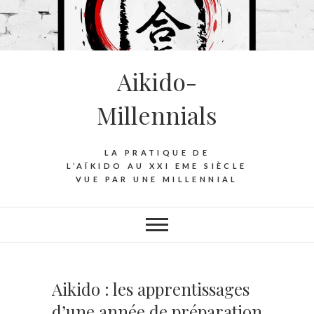
S
k
i
p
Aikido-
t
o
Millennials
c
o
n
LA PRATIQUE DE
t
L’AÏKIDO AU XXI EME SIÈCLE
VUE PAR UNE MILLENNIAL
e
n
t
Aikido : les apprentissages
d’une année de préparation