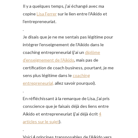
Il y a quelques temps, j’ai échangé avec ma
copine
Lisa Ferrer
sur le lien entre l’Aïkido et
l’entrepreneuriat.
.
Je disais que je ne me sentais pas légitime pour
intégrer l’enseignement de l’Aïkido dans le
coaching entrepreneurial (j’ai un
diplôme
d’enseignement de l’Aïkido
, mais pas de
certification de coach business, pourtant, je me
sens plus légitime dans le
coaching
entrepreneurial,
allez savoir pourquoi).
.
En réfléchissant à la remarque de Lisa, j’ai pris
conscience que je faisais déjà des liens entre
Aikido et entrepreneuriat (j’ai déjà écrit
4
articles sur le sujet
).
.
Voici 4 principes transposables de l’Aikido vers