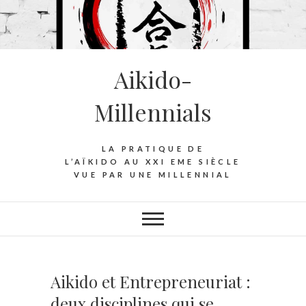
S
k
i
p
Aikido-
t
o
Millennials
c
o
n
LA PRATIQUE DE
t
L’AÏKIDO AU XXI EME SIÈCLE
VUE PAR UNE MILLENNIAL
e
n
t
Aikido et Entrepreneuriat :
deux disciplines qui se