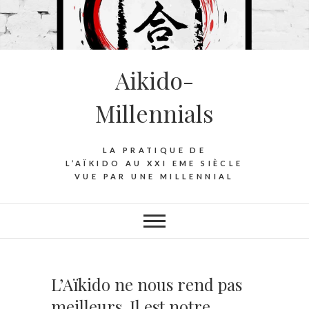
S
k
i
p
Aikido-
t
o
Millennials
c
o
n
LA PRATIQUE DE
t
L’AÏKIDO AU XXI EME SIÈCLE
VUE PAR UNE MILLENNIAL
e
n
t
L’Aïkido ne nous rend pas
meilleurs. Il est notre