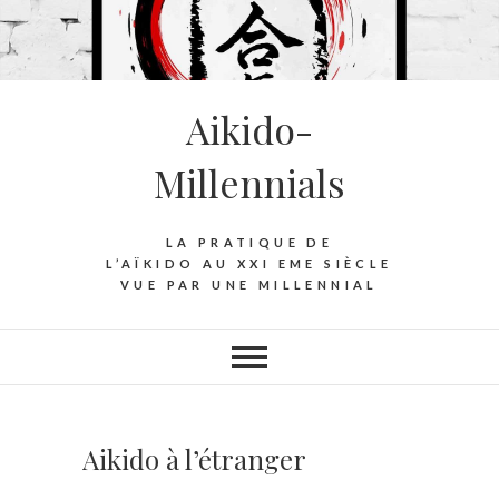
S
k
i
p
Aikido-
t
o
Millennials
c
o
n
LA PRATIQUE DE
t
L’AÏKIDO AU XXI EME SIÈCLE
VUE PAR UNE MILLENNIAL
e
n
t
Aikido à l’étranger